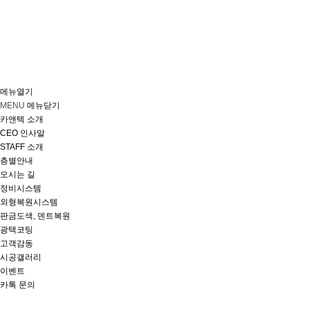
메뉴열기
MENU
메뉴닫기
카앤텍 소개
CEO 인사말
STAFF 소개
층별안내
오시는 길
정비시스템
외형복원시스템
판금도색, 덴트복원
광택코팅
고객감동
시공갤러리
이벤트
카톡 문의