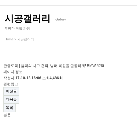
시공갤러리
Gallery
투명한 작업 과정
Home
>
시공갤러리
판금도색 | 범퍼의 사고 흔적, 범퍼 복원을 깔끔하게! BMW 528i
페이지 정보
작성자
17-10-13 16:06
조회
4,486회
관련링크
이전글
다음글
목록
본문