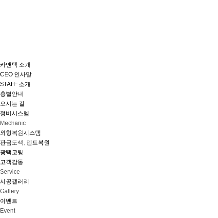
카앤텍 소개
CEO 인사말
STAFF 소개
층별안내
오시는 길
정비시스템
Mechanic
외형복원시스템
판금도색, 덴트복원
광택코팅
고객감동
Service
시공갤러리
Gallery
이벤트
Event