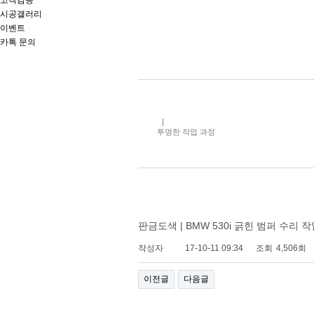
고객감동
시공갤러리
이벤트
카톡 문의
투명한 작업 과정
판금도색 | BMW 530i 긁힌 범퍼 수리 
작성자
17-10-11 09:34
조회
4,506회
이전글
다음글