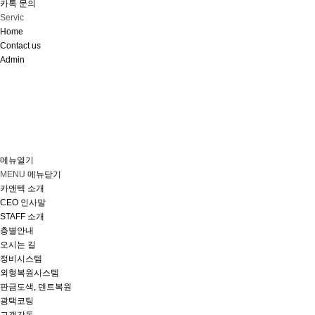
카톡 문의
Servic
Home
Contact us
Admin
메뉴열기
MENU
메뉴닫기
카앤텍 소개
CEO 인사말
STAFF 소개
층별안내
오시는 길
정비시스템
외형복원시스템
판금도색, 덴트복원
광택코팅