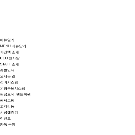
메뉴열기
MENU
메뉴닫기
카앤텍 소개
CEO 인사말
STAFF 소개
층별안내
오시는 길
정비시스템
외형복원시스템
판금도색, 덴트복원
광택코팅
고객감동
시공갤러리
이벤트
카톡 문의