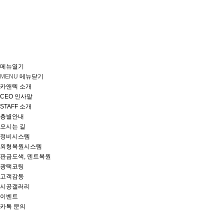
메뉴열기
MENU
메뉴닫기
카앤텍 소개
CEO 인사말
STAFF 소개
층별안내
오시는 길
정비시스템
외형복원시스템
판금도색, 덴트복원
광택코팅
고객감동
시공갤러리
이벤트
카톡 문의