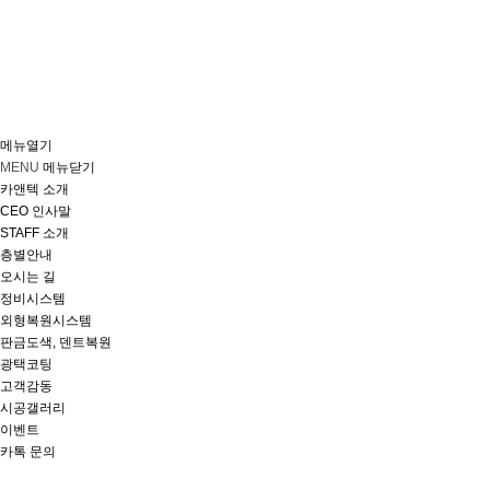
메뉴열기
MENU
메뉴닫기
카앤텍 소개
CEO 인사말
STAFF 소개
층별안내
오시는 길
정비시스템
외형복원시스템
판금도색, 덴트복원
광택코팅
고객감동
시공갤러리
이벤트
카톡 문의