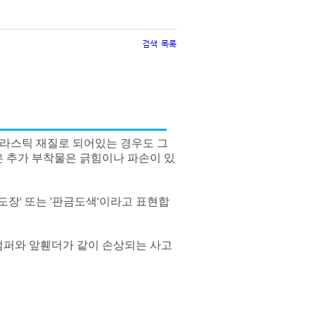
검색
목록
플라스틱 재질로 되어있는 경우도 그
 추가 부착물은 긁힘이나 파손이 있
도장' 또는 '판금도색'이라고 표현합
앞범퍼와 앞휀더가 같이 손상되는 사고