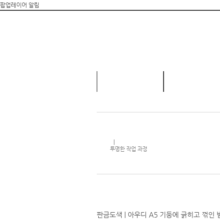
팝업레이어 알림
카앤텍 소개
정비시스템
투명한 작업 과정
판금도색 | 아우디 A5 기둥에 긁히고 꺾인