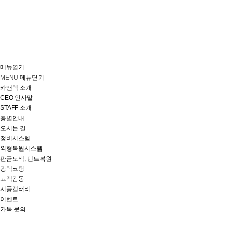
메뉴열기
MENU
메뉴닫기
카앤텍 소개
CEO 인사말
STAFF 소개
층별안내
오시는 길
정비시스템
외형복원시스템
판금도색, 덴트복원
광택코팅
고객감동
시공갤러리
이벤트
카톡 문의