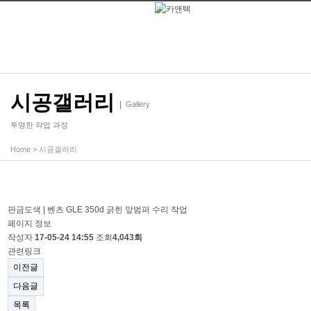
시공갤러리
Gallery
투명한 작업 과정
Home
>
시공갤러리
판금도색 | 벤츠 GLE 350d 긁힌 앞범퍼 수리 작업
페이지 정보
작성자
17-05-24 14:55
조회
4,043회
관련링크
이전글
다음글
목록