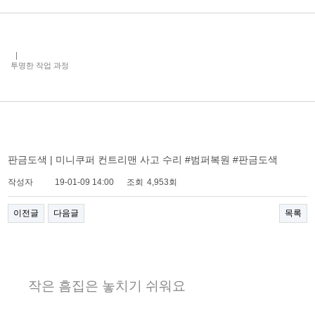
투명한 작업 과정
판금도색 | 미니쿠퍼 컨트리맨 사고 수리 #범퍼복원 #판금도색
작성자
19-01-09 14:00
조회
4,953회
이전글
다음글
목록
작은 흠집은 놓치기 쉬워요