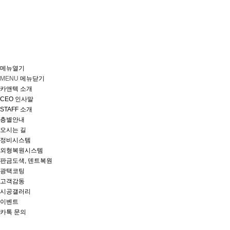
메뉴열기
MENU
메뉴닫기
카앤텍 소개
CEO 인사말
STAFF 소개
층별안내
오시는 길
정비시스템
외형복원시스템
판금도색, 덴트복원
광택코팅
고객감동
시공갤러리
이벤트
카톡 문의