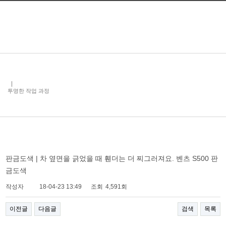
투명한 작업 과정
판금도색 | 차 옆면을 긁었을 때 휀더는 더 찌그러져요. 벤츠 S500 판
금도색
작성자
18-04-23 13:49
조회
4,591회
이전글
다음글
검색
목록