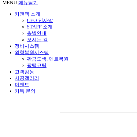
MENU
메뉴닫기
카앤텍 소개
CEO 인사말
STAFF 소개
층별안내
오시는 길
정비시스템
외형복원시스템
판금도색, 덴트복원
광택코팅
고객감동
시공갤러리
이벤트
카톡 문의