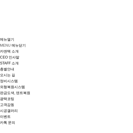
메뉴열기
MENU
메뉴닫기
카앤텍 소개
CEO 인사말
STAFF 소개
층별안내
오시는 길
정비시스템
외형복원시스템
판금도색, 덴트복원
광택코팅
고객감동
시공갤러리
이벤트
카톡 문의