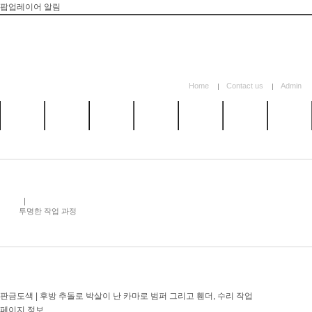
팝업레이어 알림
Home
Contact us
Admin
카앤텍
정비시스
외형복원
고객감동
시공갤러
이벤트
카톡 문
소개
템
시스템
리
의
투명한 작업 과정
판금도색 | 후방 추돌로 박살이 난 카마로 범퍼 그리고 휀더, 수리 작업
페이지 정보