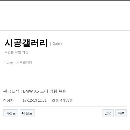
시공갤러리
Gallery
투명한 작업 과정
Home
>
시공갤러리
판금도색 | BMW X6 도어 외형 복원
작성자
17-12-13 11:31
조회
4,953회
이전글
다음글
검색
목록