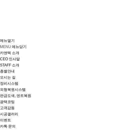
메뉴열기
MENU
메뉴닫기
카앤텍 소개
CEO 인사말
STAFF 소개
층별안내
오시는 길
정비시스템
외형복원시스템
판금도색, 덴트복원
광택코팅
고객감동
시공갤러리
이벤트
카톡 문의