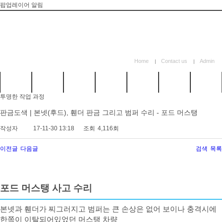
팝업레이어 알림
Home
Contact us
Admin
카앤텍
정비시스
외형복원
고객감동
시공갤러
이벤트
카톡 문
투명한 작업 과정
소개
템
시스템
리
의
판금도색 | 본넷(후드), 휀더 판금 그리고 범퍼 수리 - 포드 머스탱
작성자
17-11-30 13:18
조회
4,116회
이전글
다음글
검색
목록
포드 머스탱 사고 수리
본넷과 휀더가 찌그러지고 범퍼는 큰 손상은 없어 보이나 충격시에
한쪽이 이탈되어있었던 머스탱 차량