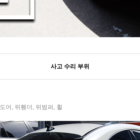
사고 수리 부위
도어, 뒤휀더, 뒤범퍼, 휠