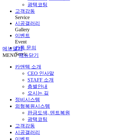
광택코팅
고객감동
Service
시공갤러리
Gallery
이벤트
Event
카톡 문의
메뉴열기
Servic
MENU
메뉴닫기
카앤텍 소개
CEO 인사말
STAFF 소개
층별안내
오시는 길
정비시스템
외형복원시스템
판금도색, 덴트복원
광택코팅
고객감동
시공갤러리
이벤트