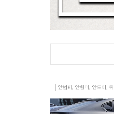
앞범퍼, 앞휀더, 앞도어, 뒤