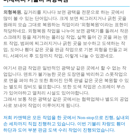
외형복원
, 길거리를 지나다 보면 광택을 전문으로 하는 곳에서
많이 볼 수 있는 단어입니다. 크게 보면 찌그러지거나 긁힌 곳을
원래의 모습 그대로 복원하는 작업이라 '외형복원'이라는 표현이
적당하네요. 외형복원 작업을 나누어 보면 광택기를 돌려서 작은
스크래치 등을 제거하는 폴리싱 작업, 살짝 들어 간 곳을 펴는 덴
트 작업, 범퍼에 찌그러지거나 긁힌 곳을 보수하고 도색하는 작
업, 도어나 휀더 같은 곳을 판금 작업으로 기본 외형을 만들고 퍼
티, 서페이서 후 도장까지 작업, 이렇게 나눌 수 있겠네요.
여기서 판금 작업은 일반적인 광택샾 같은 곳에서 할 수 없는 작
업입니다. 덴트가 불가능한 곳은 도장면을 박리하고 스폿작업으
로 면을 펴야 하고 또한 휘어진 안쪽 판넬 같은 곳은 복원할 수 있
는 별도의 장비도 필요합니다. 또한 도색 작업은 스프레이 부스
가 있어야하고 열처리 시설도 있어야합니다.
그래서 보통 작은 광택샾 같은 곳에서는 협력업체나 별도의 공업
사로 보내어 작업이 이루어지게 됩니다.
저희 카앤텍은 모든 작업을 한 곳에서 Non-stop으로 진행, 실내외
손 세차까지 직접 진행하고 있습니다. 이번 기블리 차량도 휀더
하단과 도어 부분 판금 도색 수리 작업이 진행되었습니다.