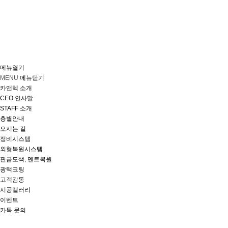
메뉴열기
MENU
메뉴닫기
카앤텍 소개
CEO 인사말
STAFF 소개
층별안내
오시는 길
정비시스템
외형복원시스템
판금도색, 덴트복원
광택코팅
고객감동
시공갤러리
이벤트
카톡 문의