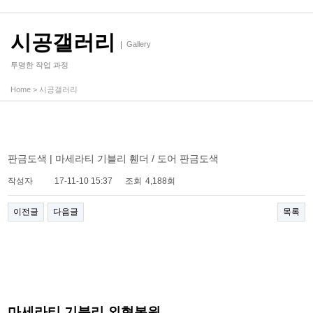
시공갤러리
Gallery
투명한 작업 과정
Home
>
시공갤러리
판금도색 | 마세라티 기블리 휀더 / 도어 판금도색
작성자
17-11-10 15:37
조회
4,188회
이전글
다음글
목록
마세라티 기블리 외형복원