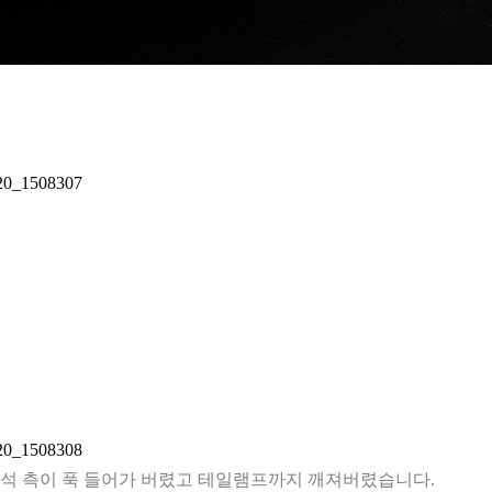
운전석 측이 푹 들어가 버렸고 테일램프까지 깨져버렸습니다.