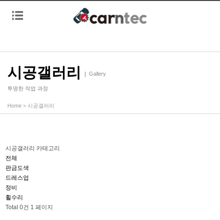
시공갤러리
Gallery
투명한 작업 과정
Home
>
시공갤러리
시공갤러리 카테고리
전체
판금도색
드레스업
정비
휠수리
Total 0건
1 페이지