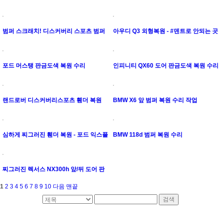
#판금도색
범퍼 스크래치! 디스커버리 스포츠 범퍼
아우디 Q3 외형복원 - #덴트로 안되는 곳
부분도색 복원 수리
은 판금도색 수리
포드 머스탱 판금도색 복원 수리
인피니티 QX60 도어 판금도색 복원 수리
랜드로버 디스커버리스포츠 휀더 복원
BMW X6 앞 범퍼 복원 수리 작업
심하게 찌그러진 휀더 복원 - 포드 익스플
BMW 118d 범퍼 복원 수리
로러
찌그러진 렉서스 NX300h 앞/뒤 도어 판
금도색 복원 수리
1
2
3
4
5
6
7
8
9
10
다음
맨끝