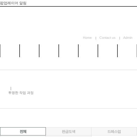
팝업레이어 알림
Home
Contact us
Admin
카앤텍
정비시스
외형복원
고객감동
시공갤러
이벤트
카톡 문
소개
템
시스템
리
의
투명한 작업 과정
전체
판금도색
드레스업