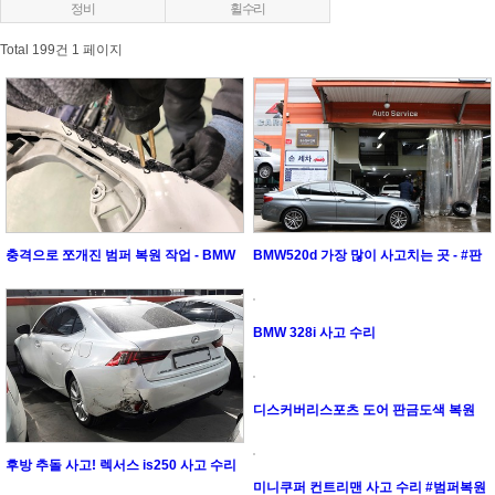
정비
휠수리
Total 199건
1 페이지
충격으로 쪼개진 범퍼 복원 작업 - BMW
BMW520d 가장 많이 사고치는 곳 - #판
118d
금도색 #복원수리
BMW 328i 사고 수리
디스커버리스포츠 도어 판금도색 복원
수리
후방 추돌 사고! 렉서스 is250 사고 수리
미니쿠퍼 컨트리맨 사고 수리 #범퍼복원