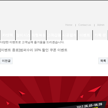
Home
Contact us
Admin
카앤텍
정비시스
외형복원
고객감동
시공갤러
이벤트
카톡 문
댜양한 이벤트로 고객님께 즐거움을 드리겠습니다.
소개
템
시스템
리
의
[이벤트 종료]범퍼수리 10% 할인 쿠폰 이벤트
이전글
목록