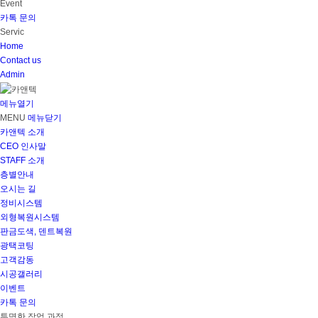
Event
카톡 문의
Servic
Home
Contact us
Admin
메뉴열기
MENU
메뉴닫기
카앤텍 소개
CEO 인사말
STAFF 소개
층별안내
오시는 길
정비시스템
외형복원시스템
판금도색, 덴트복원
광택코팅
고객감동
시공갤러리
이벤트
카톡 문의
투명한 작업 과정