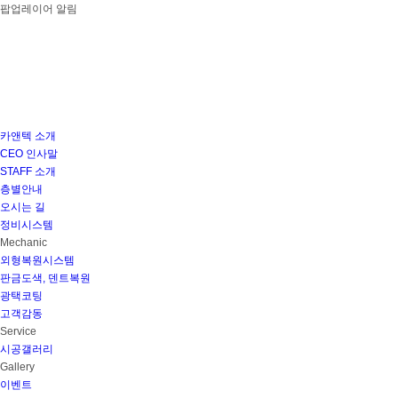
팝업레이어 알림
카앤텍 소개
CEO 인사말
STAFF 소개
층별안내
오시는 길
정비시스템
Mechanic
외형복원시스템
판금도색, 덴트복원
광택코팅
고객감동
Service
시공갤러리
Gallery
이벤트